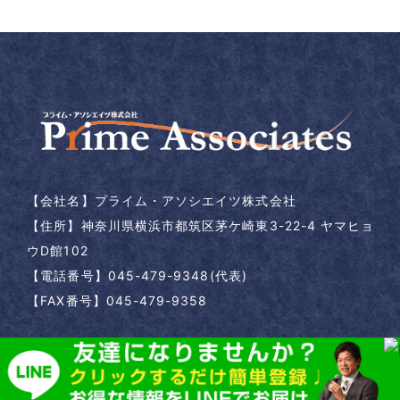
【会社名】
プライム・アソシエイツ株式会社
【住所】
神奈川県横浜市都筑区茅ケ崎東3-22-4 ヤマヒョ
ウD館102
【電話番号】
045-479-9348(代表)
【FAX番号】045-479-9358
Copyright(c)2017
桑原正守
.All Right Reserved.Design by
(株)ゆいまーる