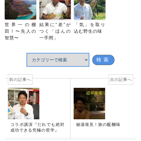
世界一の棚
結果に”差”が
「気」を取り
田！〜先人の
つく「ほんの
込む野生の味
智慧〜
一手間」
前の記事へ
次の記事へ
コラボ講演『だれでも絶対
秘湯発見！旅の醍醐味
成功できる究極の哲学』