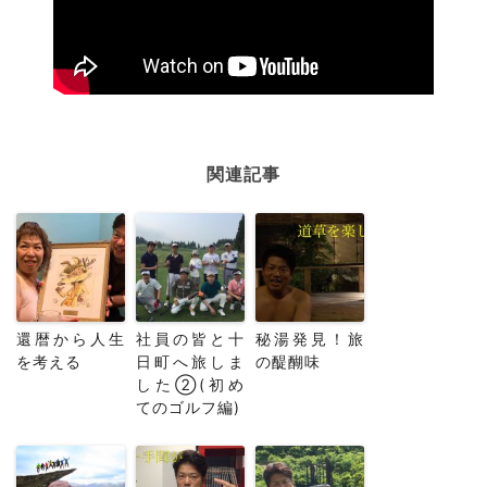
関連記事
還暦から人生
社員の皆と十
秘湯発見！旅
を考える
日町へ旅しま
の醍醐味
した②(初め
てのゴルフ編)